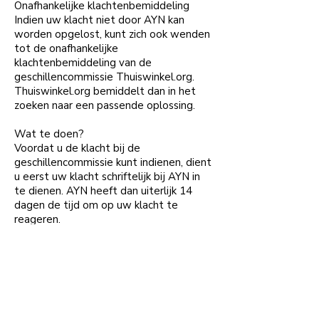
Onafhankelijke klachtenbemiddeling
Indien uw klacht niet door AYN kan
worden opgelost, kunt zich ook wenden
tot de onafhankelijke
klachtenbemiddeling van de
geschillencommissie Thuiswinkel.org.
Thuiswinkel.org bemiddelt dan in het
zoeken naar een passende oplossing.
Wat te doen?
Voordat u de klacht bij de
geschillencommissie kunt indienen, dient
u eerst uw klacht schriftelijk bij AYN in
te dienen. AYN heeft dan uiterlijk 14
dagen de tijd om op uw klacht te
reageren.
Ben je niet tevreden met de
afhandeling van jouw klacht? Dan kun je
deze voorleggen aan de
Geschillencommissie Thuiswinkel,
Postbus 90600, 2509 LP te Den Haag