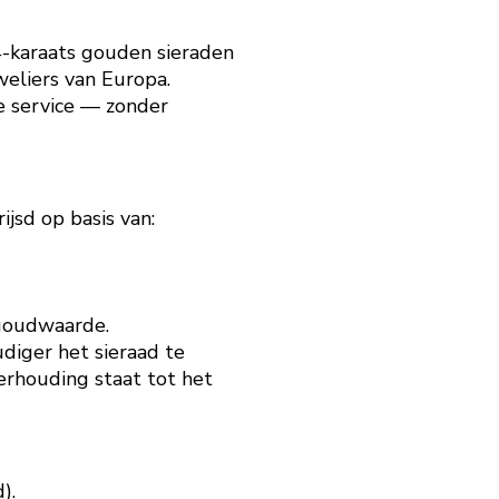
14-karaats gouden sieraden
weliers van Europa.
de service — zonder
ijsd op basis van:
goudwaarde.
diger het sieraad te
 verhouding staat tot het
).