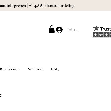
| ✓
caat inbegrepen
4,8★ klantbeoordeling
Inloggen
Berekenen
Service
FAQ
: