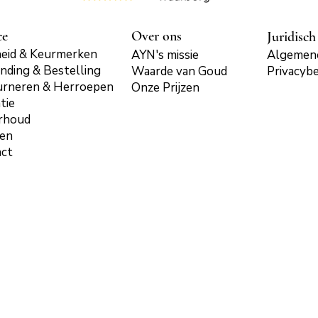
ce
Over ons
Juridisch
eid & Keurmerken
AYN's missie
Algemen
nding & Bestelling
Waarde van Goud
Privacybe
urneren & Herroepen
Onze Prijzen
tie
rhoud
len
act