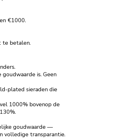
0 en €1000.
 te betalen.
nders.
e goudwaarde is. Geen
d-plated sieraden die
t wel 1000% bovenop de
n 130%.
kelijke goudwaarde —
en volledige transparantie.