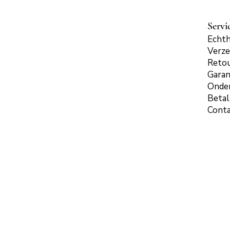
Servi
Echth
Verze
Reto
Garan
Onde
Beta
Cont