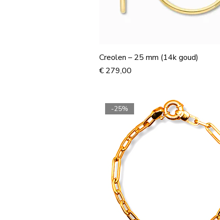
Creolen – 25 mm (14k goud)
Prijs
€ 279,00
-25%