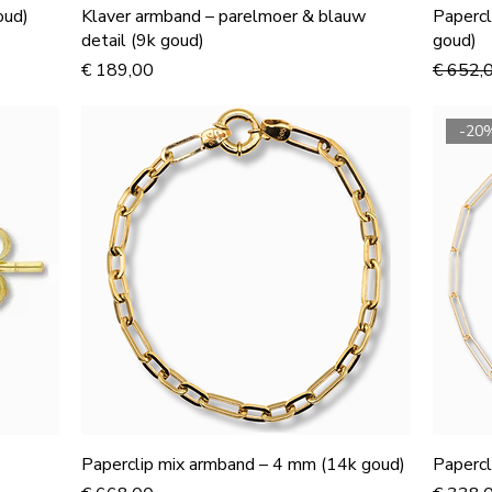
oud)
Klaver armband – parelmoer & blauw
Papercl
detail (9k goud)
goud)
Prijs
Normale
€ 189,00
€ 652,
-20
Paperclip mix armband – 4 mm (14k goud)
Papercl