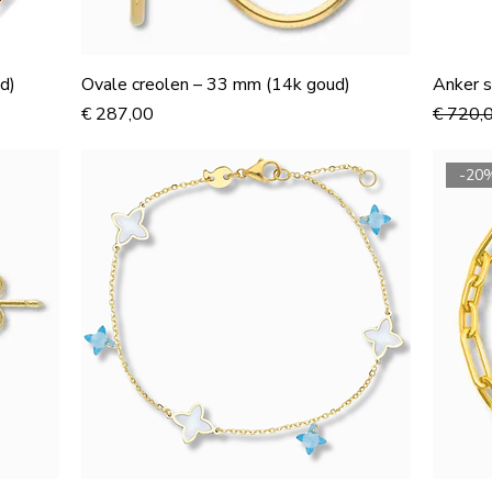
d)
Ovale creolen – 33 mm (14k goud)
Anker 
Prijs
Normale
€ 287,00
€ 720,
-20