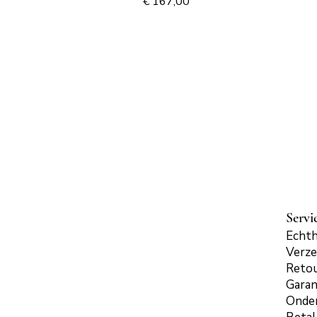
Prijs
€ 167,00
Servi
Echth
Verze
Reto
Garan
Onde