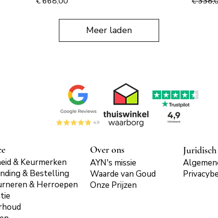
Prijs
Normale
€ 668,00
€ 338,
Meer laden
ce
Over ons
Juridisch
eid & Keurmerken
AYN's missie
Algemen
nding & Bestelling
Waarde van Goud
Privacybe
urneren & Herroepen
Onze Prijzen
tie
rhoud