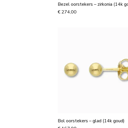
Bezel oorstekers – zirkonia (14k g
Prijs
€ 274,00
Bol oorstekers – glad (14k goud)