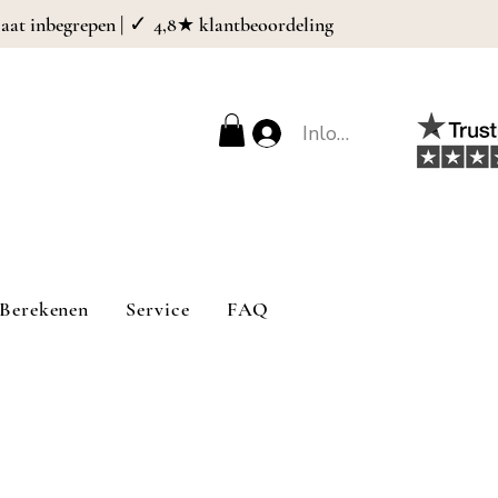
| ✓
caat inbegrepen
4,8★ klantbeoordeling
Inloggen
Berekenen
Service
FAQ