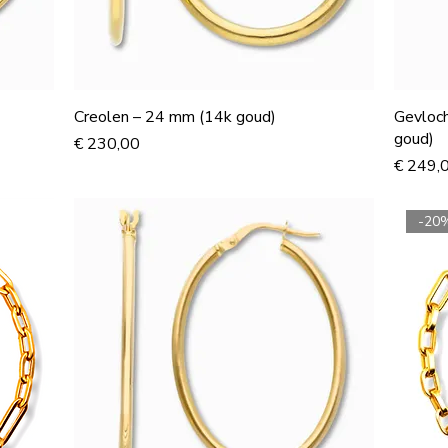
Creolen – 24 mm (14k goud)
Gevloch
goud)
Prijs
€ 230,00
Prijs
€ 249,
-20