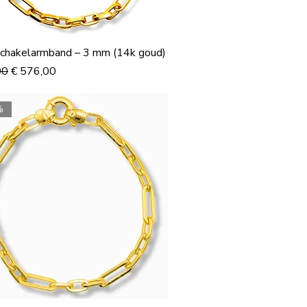
schakelarmband – 3 mm (14k goud)
 prijs
Verkoopprijs
00
€ 576,00
%