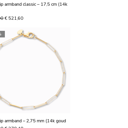
ip armband classic – 17,5 cm (14k
 prijs
Verkoopprijs
00
€ 521,60
%
ip armband – 2,75 mm (14k goud