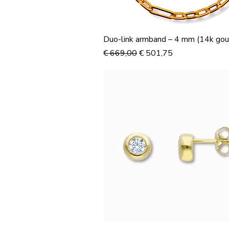
Duo-link armband – 4 mm (14k gou
Normale prijs
Verkoopprijs
€ 669,00
€ 501,75