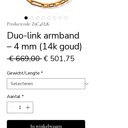
Productcode: Z9C4H2K
Duo-link armband
– 4 mm (14k goud)
Normale
Verkoopprijs
 € 669,00 
€ 501,75
prijs
Gewicht/Lengte
*
Aantal
*
In winkelwagen