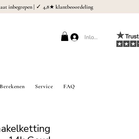
| ✓
caat inbegrepen
4,8★ klantbeoordeling
Inloggen
Berekenen
Service
FAQ
akelketting