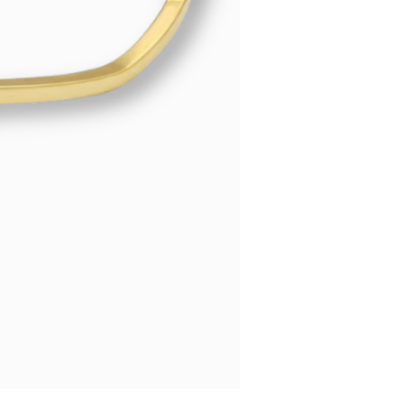
? In ons eigen atelier kunnen wij
ssioneel voor je inkorten of
erleg bekijken wij of een
or je besteld kan worden.