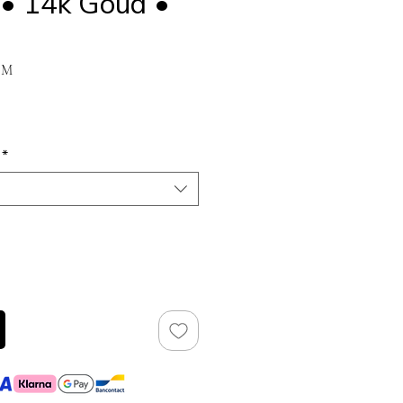
• 14k Goud •
EM
ijs
*