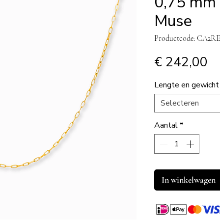
0,75 mm 
Muse
Productcode: CA2R
Pr
€ 242,00
Lengte en gewicht
Selecteren
Aantal
*
In winkelwagen