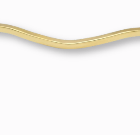
een andere sluiting
veel sieraden profe
aanpassen, en in ov
specifiek model vo