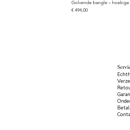
Golvende bangle – hoekige 
Prijs
€ 494,00
Servi
Echth
Verze
Reto
Garan
Onde
Beta
Cont