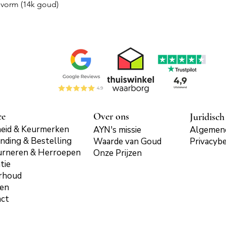
Snel overzicht
vorm (14k goud)
ce
Over ons
Juridisch
eid & Keurmerken
AYN's missie
Algemen
nding & Bestelling
Waarde van Goud
Privacybe
urneren & Herroepen
Onze Prijzen
tie
rhoud
len
act