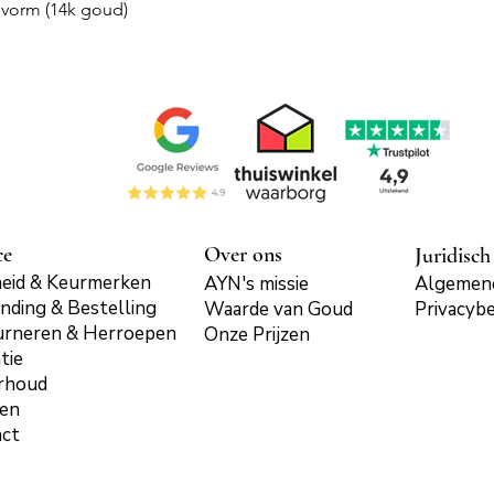
Snel overzicht
vorm (14k goud)
ce
Over ons
Juridisch
eid & Keurmerken
AYN's missie
Algemen
nding & Bestelling
Waarde van Goud
Privacybe
urneren & Herroepen
Onze Prijzen
tie
rhoud
len
act