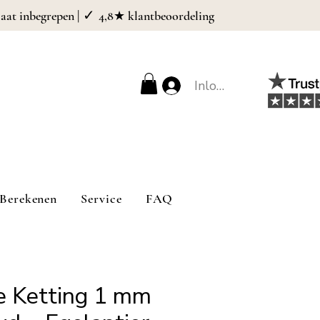
| ✓
caat inbegrepen
4,8★ klantbeoordeling
Inloggen
Berekenen
Service
FAQ
e Ketting 1 mm