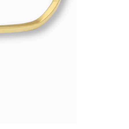
p de winkelwagenpagina: AYN
d), Liefde of Verjaardag
s je voor een andere
n kun je deze service
frekenpagina.