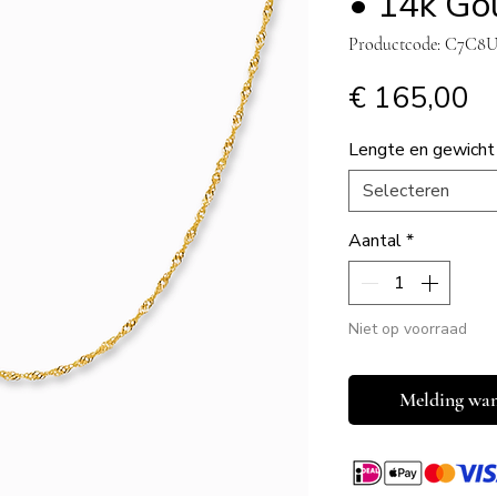
• 14k Go
Productcode: C7C
Pr
€ 165,00
Lengte en gewicht
Selecteren
Aantal
*
Niet op voorraad
Melding wan