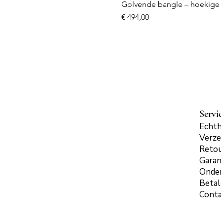
Golvende bangle – hoekige 
Prijs
€ 494,00
Servi
Echth
Verze
Reto
Garan
Onde
Beta
Cont