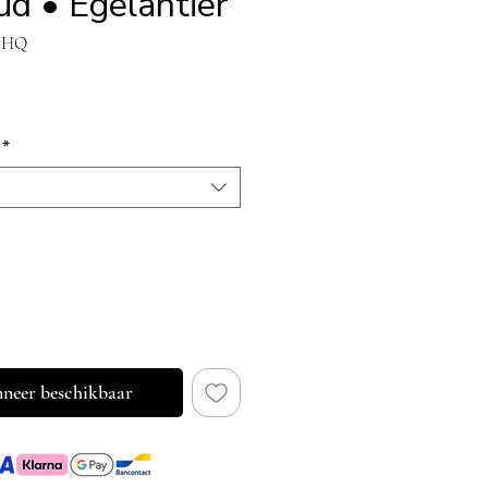
ud • Egelantier
8UHQ
ijs
*
neer beschikbaar