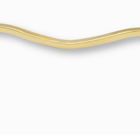
opmerkingenveld o
Signature (standaar
(Dames/Heren). Kie
betaalmethode? Da
toevoegen op de a