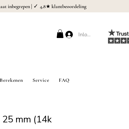
| ✓
caat inbegrepen
4,8★ klantbeoordeling
Inloggen
Berekenen
Service
FAQ
– 25 mm (14k