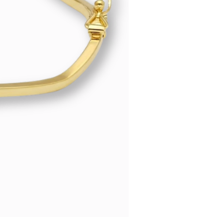
leg, of neem
contact
met ons op
 e-mail.
ijs
en voortdurend bijgewerkt op
e goudprijs. Klopt de prijs niet?
ons op en we passen het