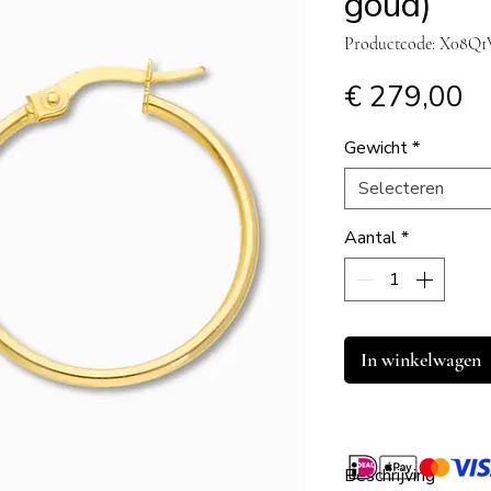
goud)
Productcode: X08Q
Pr
€ 279,00
Gewicht
*
Selecteren
Aantal
*
In winkelwagen
Beschrijving