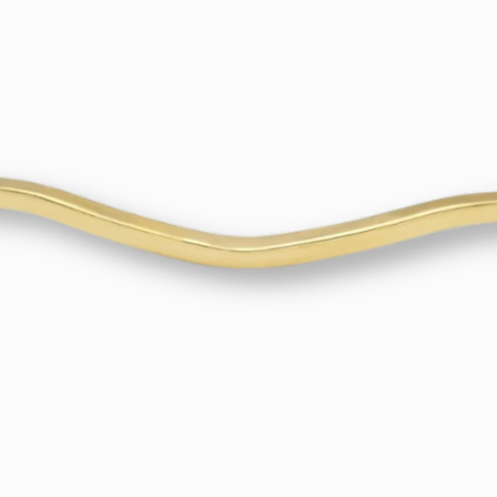
gedetailleerde uit
via telefoon, app of
Altijd de Juiste Pr
Onze prijzen word
basis van de actuel
Neem contact met 
meteen aan!