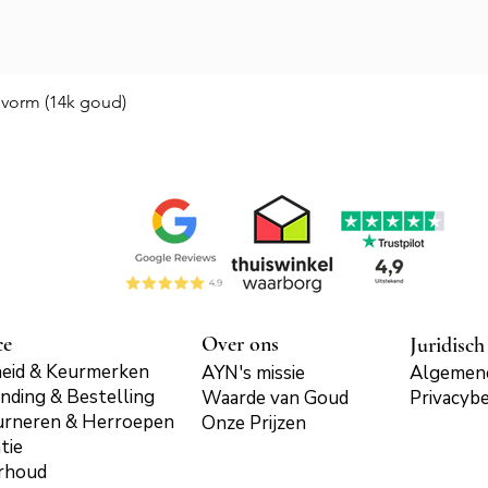
Snel overzicht
vorm (14k goud)
ce
Over ons
Juridisch
eid & Keurmerken
AYN's missie
Algemen
nding & Bestelling
Waarde van Goud
Privacybe
urneren & Herroepen
Onze Prijzen
tie
rhoud