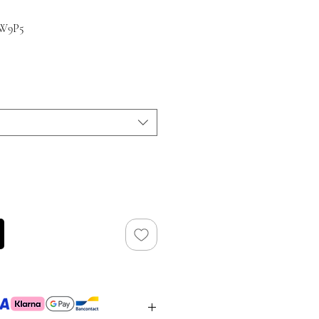
1W9P5
ijs