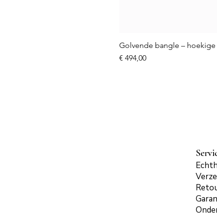
Golvende bangle – hoekige 
Prijs
€ 494,00
Servi
Echth
Verze
Reto
Garan
Onde