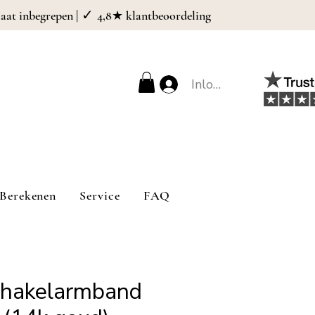
| ✓
caat inbegrepen
4,8★ klantbeoordeling
Inloggen
Berekenen
Service
FAQ
chakelarmband