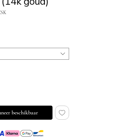
 (14k goud)
ZSK
ijs
neer beschikbaar