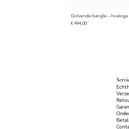
Golvende bangle – hoekige 
Prijs
€ 494,00
Servi
Echth
Verze
Reto
Garan
Onde
Beta
Cont