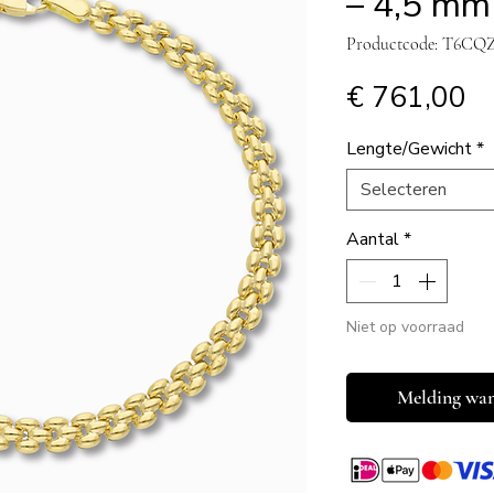
– 4,5 mm
Productcode: T6CQ
Pr
€ 761,00
Lengte/Gewicht
*
Selecteren
Aantal
*
Niet op voorraad
Melding wan