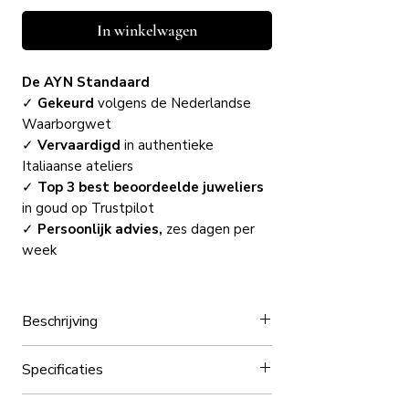
In winkelwagen
De AYN Standaard
✓
Gekeurd
volgens de Nederlandse
Waarborgwet
✓
Vervaardigd
in authentieke
Italiaanse ateliers
✓
Top 3 best beoordeelde juweliers
in goud op Trustpilot
✓
Persoonlijk advies,
zes dagen per
week
Beschrijving
AYN's Klaver Parelmoer Ketting uit de
Specificaties
Hortus-collectie is een verfijnd en chic
sieraad, vervaardigd uit hoogwaardig