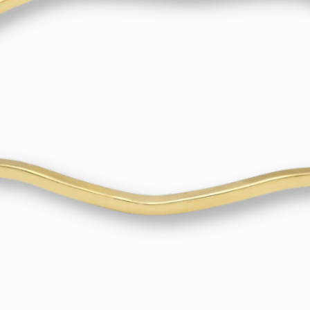
gedetailleerde uit
via telefoon, app of
Altijd de Juiste Pr
Onze prijzen word
basis van de actuel
Neem contact met 
meteen aan!