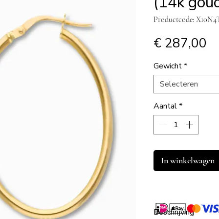
(14k gou
Productcode: X10N
Pr
€ 287,00
Gewicht
*
Selecteren
Aantal
*
In winkelwagen
Beschrijving