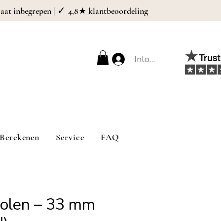
| ✓
caat inbegrepen
4,8★ klantbeoordeling
Inloggen
Berekenen
Service
FAQ
eolen – 33 mm