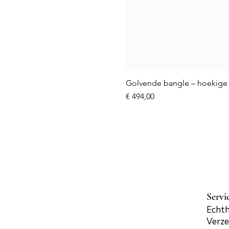
Golvende bangle – hoekige 
Prijs
€ 494,00
Servi
Echth
Verze