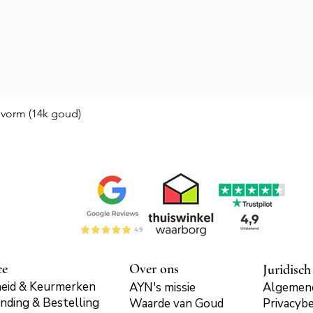
Snel overzicht
vorm (14k goud)
ce
Over ons
Juridisch
eid & Keurmerken
AYN's missie
Algemen
nding & Bestelling
Waarde van Goud
Privacybe