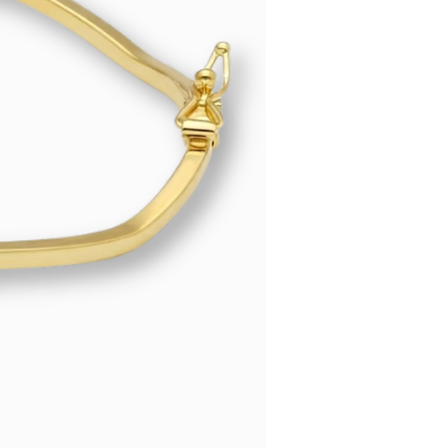
leg, of neem
contact
met ons op
 e-mail.
ijs
en voortdurend bijgewerkt op
e goudprijs. Klopt de prijs niet?
ons op en we passen het