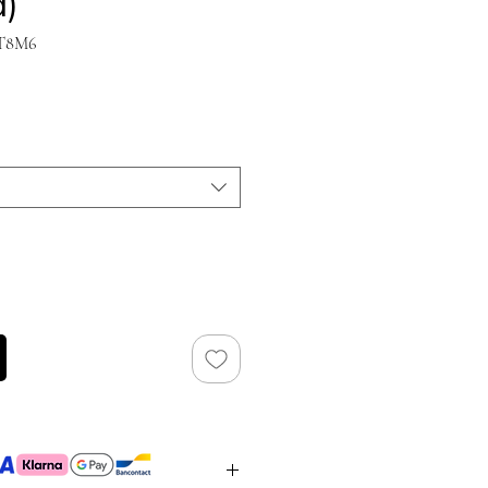
d)
4T8M6
ijs