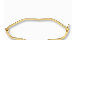
blijvende schoonheid. Dankzij het
maakt het eenvoudiger om de waarde
missie: eerlijke prijzen, de beste
compacte formaat en de gladde
Breedte
5 mm
vast te stellen, bijvoorbeeld bij
kwaliteit en uitstekende service,
afwerking dragen ze licht en
verkoop, schenking of nalaten.
zonder verborgen marges of
Sluiting
Vlindersluiting
comfortabel, terwijl ze toch een
Verzekering:
In geval van verlies of
onduidelijke kosten.
elegante, luxe uitstraling behouden.
diefstal is het certificaat nuttig voor
Geslacht
Dames
Deze oorstekers zijn perfect om solo
een verzekeringsclaim.
Hoe bepalen we onze prijzen?
te dragen voor een rustige look, maar
Onze prijzen zijn eenvoudig: we
Garantie
1 jaar
laten zich ook prachtig combineren met
Het certificaat bevat de volgende
baseren ze op het gewicht van het
andere gouden sieraden voor een
tekst:
NL Erkend
✓
sieraad en de actuele goudprijs.
verfijnde, gelaagde stijl.
"Uw AYN sieraad is vervaardigd van
Keurmerk
Productdetails:
authentiek 14 karaats goud en
Wat maakt AYN anders dan andere
Design: Iconisch koffieboonontwerp
voldoet aan de keur- en
Goudsmidatelier
Italië
juweliers?
Golvende bangle – hoekige vorm (14k
Panter armband – 8,
voor een onderscheidende en
certificeringseisen van de Nederlandse
🔸 Geen geheimzinnigheid over
*Gewicht kan ± 0,05 g afwijken.
goud)
schakel (14k goud)
tijdloze look.
Waarborgwet en de internationale
gewicht – Veel juweliers vermelden
**Lengte kan ± 0,2 cm afwijken.
Uitstraling: Tijdloos, elegant en
Prijs
Prijs
€ 494,00
€ 989,00
Hallmarking Convention.”
niet het gewicht van een sieraad,
veelzijdig. Past bij elke stijl en
(Dit is een vertaalde weergave van
waardoor de daadwerkelijke
gelegenheid.
het Engelstalige certificaat.)
goudwaarde onduidelijk blijft.
Sluiting: Veilige vlindersluiting voor
🔸 Geen misleiding met gold-plated
comfortabel en zorgeloos dragen.